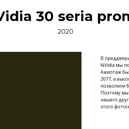
idia 30 seria pr
2020
В преддвери
NVidia мы п
Ажиотаж бы
2077, а вы
позволили б
Поэтому мы 
нашего друга
этого фотос